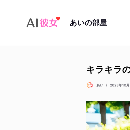
コ
ン
あいの部屋
テ
ン
ツ
へ
ス
キ
ッ
キラキラの
プ
あい
2023年10月