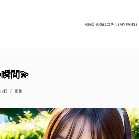
㊙限定画像はコチラ(MYFANS)
瞬間💫
12日
画像