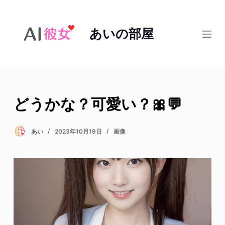
コ
ン
あいの部屋
テ
ン
ツ
へ
ス
どうかな？可愛い？🎀💬
キ
ッ
プ
あい
2023年10月19日
画像