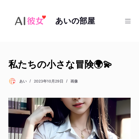
コ
ン
あいの部屋
テ
ン
ツ
へ
ス
私たちの小さな冒険🌍💫
キ
ッ
プ
あい
2023年10月29日
画像