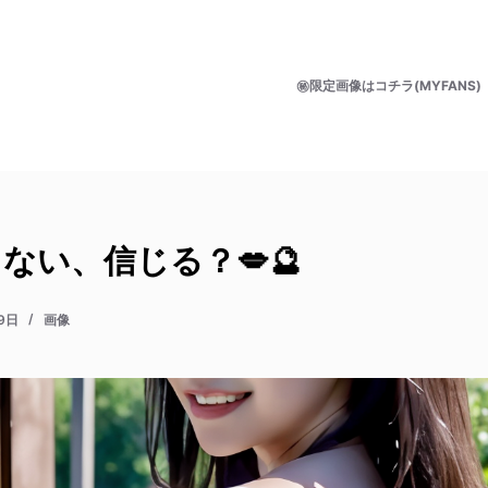
㊙限定画像はコチラ(MYFANS)
ない、信じる？💋🔮
9日
画像