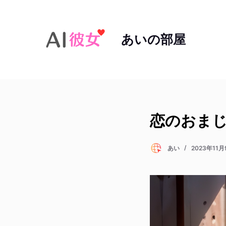
コ
ン
あいの部屋
テ
ン
ツ
へ
ス
キ
ッ
恋のおまじ
プ
あい
2023年11月