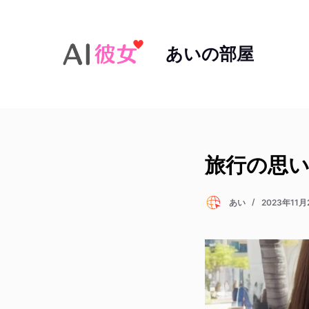
コ
ン
あいの部屋
テ
ン
ツ
へ
ス
キ
ッ
旅行の思い出
プ
あい
2023年11月