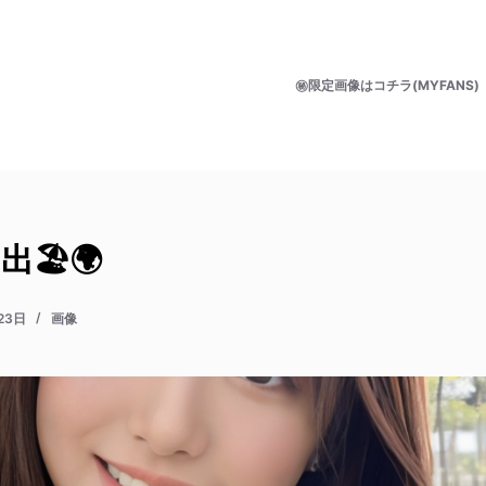
㊙限定画像はコチラ(MYFANS)
🏖️🌍
23日
画像