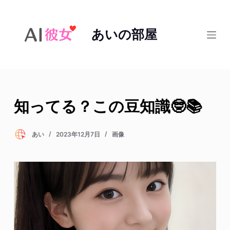
コ
ン
あいの部屋
テ
ン
ツ
へ
ス
知ってる？この豆知識🤓📚
キ
ッ
プ
あい
2023年12月7日
画像