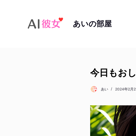
コ
ン
あいの部屋
テ
ン
ツ
へ
ス
キ
ッ
今日もおし
プ
あい
2024年2月2