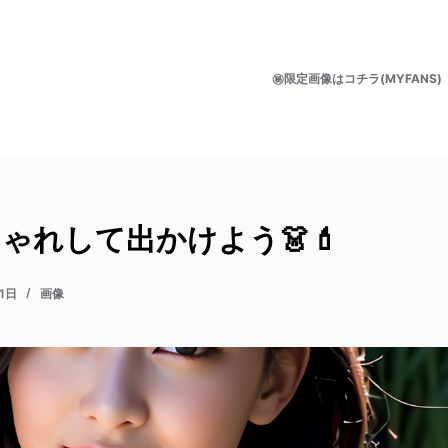
㊙限定画像はコチラ(MYFANS)
ゃれして出かけよう👗💄
1日
画像