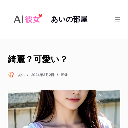
コ
ン
あいの部屋
テ
ン
ツ
へ
ス
綺麗？可愛い？
キ
ッ
プ
あい
2024年3月2日
画像