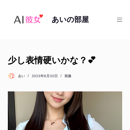
コ
ン
あいの部屋
テ
ン
ツ
へ
ス
少し表情硬いかな？💕
キ
ッ
プ
あい
2023年8月30日
画像