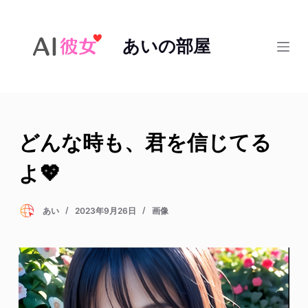
コ
ン
あいの部屋
テ
ン
ツ
へ
ス
どんな時も、君を信じてる
キ
ッ
よ💖
プ
あい
2023年9月26日
画像